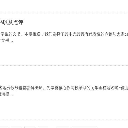
文书以及点评
取的学生的文书。本期推送，我们选择了其中尤其具有代表性的六篇与大家
书...
考各地分数线也都新鲜出炉。先恭喜被心仪高校录取的同学金榜题名啦~但
报...