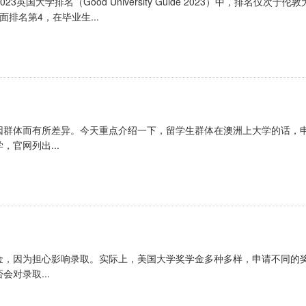
国大学排名（Good University Guide 2023）中，排名仅次于伦敦
排名第4，在毕业生...
因群体而有所差异。今天重点介绍一下，留学生群体在澳洲上大学的话，
官网列出...
金，因为担心影响录取。实际上，美国大学奖学金多种多样，申请不同的
对录取...