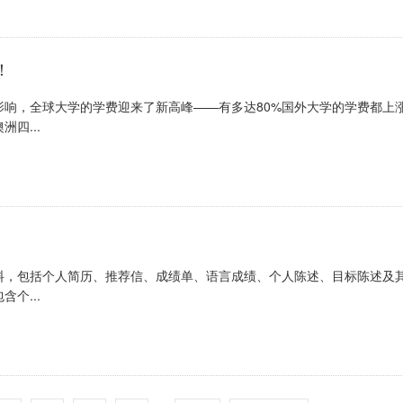
！
响，全球大学的学费迎来了新高峰——有多达80%国外大学的学费都上
四...
料，包括个人简历、推荐信、成绩单、语言成绩、个人陈述、目标陈述及
个...